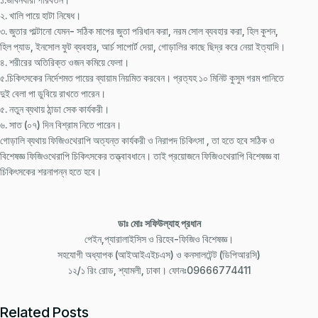
২. খালি পায়ে হাটা নিষেধ।
৩. জুতার পাল্টানো যেমন- সঠিক মাপের জুতা পরিধান করা, নরম সোল ব্যবহার করা, হিল কুশন,
হিল প্যাড, ইনসোল ফুট ব্যবহার, আর্চ সাপোর্ট দেয়া, গোড়ালির কাছে ছিদ্র করে নেয়া ইত্যাদি।
৪. শরীরের অতিরিক্ত ওজন কমিয়ে ফেলা।
৫.চিকিৎসকের নির্দেশমত পায়ের ব্যায়াম নিয়মিত করবেন। প্রত্যহ ১০ মিনিট কুসুম গরম পানিতে
দুই বেলা পা ডুবিয়ে রাখতে পারেন।
৫. নতুন ব্যথায় ঠান্ডা সেক কার্যকরী।
৬. সাত (০৭) দিন বিশ্রাম নিতে পারেন।
গোড়ালি ব্যথায় ফিজিওথেরাপি অত্যন্ত কার্যকরী ও নিরাপদ চিকিৎসা , তা হতে হবে সঠিক ও
বিশেষজ্ঞ ফিজিওথেরাপি চিকিৎসকের তত্ত্বাবধানে। তাই প্রয়োজনে ফিজিওথেরাপি বিশেষজ্ঞ বা
চিকিৎসকের শরনাপন্ন হতে হবে।
ডাঃ মোঃ সফিউল্যাহ প্রধান
পেইন,প্যারালাইসিস ও রিহেব-ফিজিও বিশেষজ্ঞ।
সহযোগী অধ্যাপক (আইআইএইচএস) ও কনসালটেন্ট (ডিপিআরসি)
১২/১ রিং রোড, শ্যামলী, ঢাকা। ফোনঃ09666774411
Related Posts