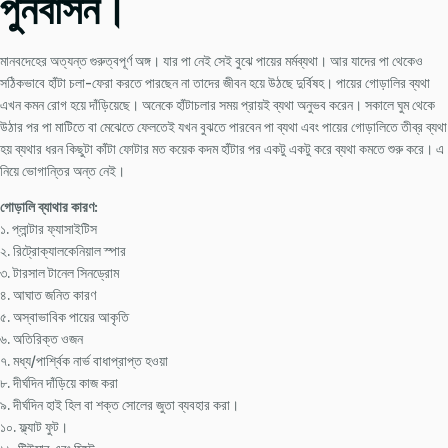
পুনর্বাসন।
মানবদেহের অত্যন্ত গুরুত্বপূর্ণ অঙ্গ। যার পা নেই সেই বুঝে পায়ের মর্মব্যথা। আর যাদের পা থেকেও
সঠিকভাবে হাঁটা চলা-ফেরা করতে পারছেন না তাদের জীবন হয়ে উঠছে দুর্বিষহ। পায়ের গোড়ালির ব্যথা
এখন কমন রোগ হয়ে দাঁড়িয়েছে। অনেকে হাঁটাচলার সময় প্রায়ই ব্যথা অনুভব করেন। সকালে ঘুম থেকে
উঠার পর পা মাটিতে বা মেঝেতে ফেলতেই যখন বুঝতে পারবেন পা ব্যথা এবং পায়ের গোড়ালিতে তীব্র ব্যথা
হয় ব্যথার ধরন কিছুটা কাঁটা ফোটার মত কয়েক কদম হাঁটার পর একটু একটু করে ব্যথা কমতে শুরু করে। এ
নিয়ে ভোগান্তির অন্ত নেই।
গোড়ালি ব্যাথার কারণ:
১. প্লান্টার ফ্যাসাইটিস
২. রিট্রোক্যালকেনিয়াল স্পার
৩. টারসাল টানেল সিনড্রোম
৪. আঘাত জনিত কারণ
৫. অস্বাভাবিক পায়ের আকৃতি
৬. অতিরিক্ত ওজন
৭. মধ্য/পার্শ্বিক নার্ভ বাধাপ্রাপ্ত হওয়া
৮. দীর্ঘদিন দাঁড়িয়ে কাজ করা
৯. দীর্ঘদিন হাই হিল বা শক্ত সোলের জুতা ব্যবহার করা।
১০. ফ্ল্যাট ফুট।