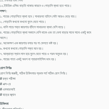
১১. টিউমার এবং সিস্ট
১২.ইউরিক এসিড বাড়তি থাকার কারনে ও গোড়ালি ব্যথা হতে পারে।
লক্ষণ :
১. পায়ের গোড়ালিতে ব্যথা হবে। সাধারনত হাটলে সেটা আরও বেড়ে যায়।
২. গোড়ালি কখনো কখনো ফুলে যেতে পারে।
৩. খালি পায়ে শক্ত জায়গায় হাঁটলে সাধারনত ব্যথা বেশি বাড়ে।
৪. পায়ের গোড়ালিতে ব্যথা সকালে বেশি থাকে এবং তা বেলা বাড়ার সাথে সাথে একটু কমে
আসে।
৫. অনেকক্ষণ এক জায়গায় বসার পর পা ফেলতে কষ্ট হয়।
৬. কখনো কখনো গোড়ালি শক্ত মনে হয়।
৭. আক্রান্ত স্থান লাল হয়ে ফুলে যেতে পারে ও গরম অনুভব হয়।
৮. পায়ের পাতা একটু অবশ বা প্যারালাইসিস ভাব হয়।
রোগ নির্ণয়ঃ
রোগ নির্ণয় জরুরী, সঠিক চিকিৎসার প্রথম শর্ত সঠিক রোগ নির্ণয়।
# রক্ত পরীক্ষা
# এক্স-রে
# এমআরআই
# হাড়ের স্ক্যান
চিকিৎসা
১.জীবনধারা পরিবর্তন।