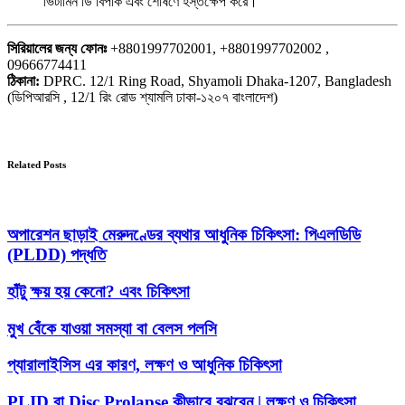
ভিটামিন ডি বিপাক এবং শোষণে হস্তক্ষেপ করে।
সিরিয়ালের জন্য ফোনঃ
+8801997702001, +8801997702002 ,
09666774411
ঠিকানা:
DPRC. 12/1 Ring Road, Shyamoli Dhaka-1207, Bangladesh
(ডিপিআরসি , 12/1 রিং রোড শ্যামলি ঢাকা-১২০৭ বাংলাদেশ)
Related Posts
অপারেশন ছাড়াই মেরুদণ্ডের ব্যথার আধুনিক চিকিৎসা: পিএলডিডি
(PLDD) পদ্ধতি
হাঁটু ক্ষয় হয় কেনো? এবং চিকিৎসা
মুখ বেঁকে যাওয়া সমস্যা বা বেলস পলসি
প্যারালাইসিস এর কারণ, লক্ষণ ও আধুনিক চিকিৎসা
PLID বা Disc Prolapse কীভাবে বুঝবেন | লক্ষণ ও চিকিৎসা