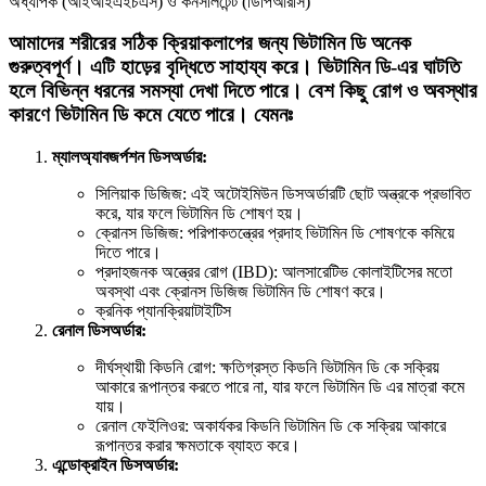
অধ্যাপক (আইআইএইচএস) ও কনসালটেন্ট (ডিপিআরসি)
আমাদের শরীরের সঠিক ক্রিয়াকলাপের জন্য ভিটামিন ডি অনেক
গুরুত্বপূর্ণ। এটি হাড়ের বৃদ্ধিতে সাহায্য করে। ভিটামিন ডি-এর ঘাটতি
হলে বিভিন্ন ধরনের সমস্যা দেখা দিতে পারে। বেশ কিছু রোগ ও অবস্থার
কারণে ভিটামিন ডি কমে যেতে পারে। যেমনঃ
ম্যালঅ্যাবজর্পশন ডিসঅর্ডার:
সিলিয়াক ডিজিজ: এই অটোইমিউন ডিসঅর্ডারটি ছোট অন্ত্রকে প্রভাবিত
করে, যার ফলে ভিটামিন ডি শোষণ হয়।
ক্রোনস ডিজিজ: পরিপাকতন্ত্রের প্রদাহ ভিটামিন ডি শোষণকে কমিয়ে
দিতে পারে।
প্রদাহজনক অন্ত্রের রোগ (IBD): আলসারেটিভ কোলাইটিসের মতো
অবস্থা এবং ক্রোনস ডিজিজ ভিটামিন ডি শোষণ করে।
ক্রনিক প্যানক্রিয়াটাইটিস
রেনাল ডিসঅর্ডার:
দীর্ঘস্থায়ী কিডনি রোগ: ক্ষতিগ্রস্ত কিডনি ভিটামিন ডি কে সক্রিয়
আকারে রূপান্তর করতে পারে না, যার ফলে ভিটামিন ডি এর মাত্রা কমে
যায়।
রেনাল ফেইলিওর: অকার্যকর কিডনি ভিটামিন ডি কে সক্রিয় আকারে
রূপান্তর করার ক্ষমতাকে ব্যাহত করে।
এন্ডোক্রাইন ডিসঅর্ডার: