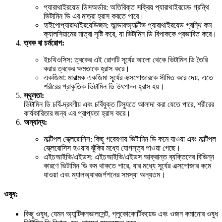
প্যারাথাইরয়েড ডিসঅর্ডার: অতিরিক্ত সক্রিয় প্যারাথাইরয়েড গ্রন্থি
ভিটামিন ডি এর মাত্রা হ্রাস করতে পারে।
হাইপোপ্যারাথাইরয়েডিজম: আন্ডারঅ্যাক্টিভ প্যারাথাইরয়েড গ্রন্থি কম
ক্যালসিয়ামের মাত্রা সৃষ্টি করে, যা ভিটামিন ডি বিপাককে প্রভাবিত করে।
ত্বক বা চর্মরোগ:
ইচথিওসিস: ত্বকের এই রোগটি সূর্যের আলো থেকে ভিটামিন ডি তৈরি
করার ত্বকের ক্ষমতাকে হ্রাস করে।
একজিমা: মারাত্মক একজিমা সূর্যের এক্সপোজারকে সীমিত করে দেয়, এতে
শরীরের প্রাকৃতিক ভিটামিন ডি উৎপাদন হ্রাস হয়।
স্থূলতা:
ভিটামিন ডি চর্বি-দ্রবণীয় এবং চর্বিযুক্ত টিস্যুতে আলাদা করা যেতে পারে, শরীরের
কার্যকারিতার জন্য এর প্রাপ্যতা হ্রাস করে।
অন্যান্য:
মাল্টিপল স্ক্লেরোসিস: কিছু গবেষণায় ভিটামিন ডি কমে যাওয়া এবং মাল্টিপল
স্ক্লেরোসিস হওয়ার ঝুঁকির মধ্যে যোগসূত্র পাওয়া গেছে।
এইচআইভি/এইডস: এইচআইভি/এইডস আক্রান্ত ব্যক্তিদের বিভিন্ন
কারণে ভিটামিন ডি কম থাকতে পারে, যার মধ্যে সূর্যের এক্সপোজার কমে
যাওয়া এবং ম্যালঅ্যাবজর্পশনের সমস্যা অন্যতম।
ওষুধ:
কিছু ওষুধ, যেমন অ্যান্টিকনভালসেন্ট, গ্লুকোকোর্টিকয়েড এবং ওজন কমানোর ওষুধ