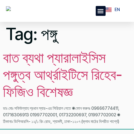
EN
BN
Health Articles
Publications & Journal
Tag:
পঙ্গু
বাত ব্যথা প্যারালাইসিস
পঙ্গুত্ব আর্থ্রাইটিসে রিহেব-
ফিজিও বিশেষজ্ঞ
ডাঃ মোঃ সফিউল্যাহ প্রধান স্যার-এর সিরিয়াল পেতে ✺ফোন করুনঃ 09666774411,
01716306913 01997702001, 01732200697, 01997702002 ✺
ঠিকানাঃ ডিপিআরসি- ১২/১ রিং রোড, শ্যামলী, ঢাকা-১২০৭ (ক্লাব মাঠের বিপরীত পার্শ্বে)