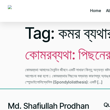
Home
A
Tag:
কমর ব্যথা
কোমরব্যথা: পিছনের
কোমরব্যথা আমাদের দৈনন্দিন জীবনে একটি সাধারণ কিন্তু অত্যন্ত কষ্টক
আলোচনা করা হলো। কোমরব্যথার পিছনের সম্ভাব্য কারণসমূহ অ্যাঙ্
স্পোন্ডাইলোলিস্থেসিস (Spondylolisthesis): একটি […]
Md. Shafiullah Prodhan
Qu