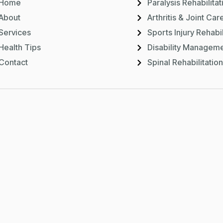
Home
Paralysis Rehabilitat
About
Arthritis & Joint Car
Services
Sports Injury Rehabil
Health Tips
Disability Managem
Contact
Spinal Rehabilitation
esign & Developed By
IMBD Agency Ltd.