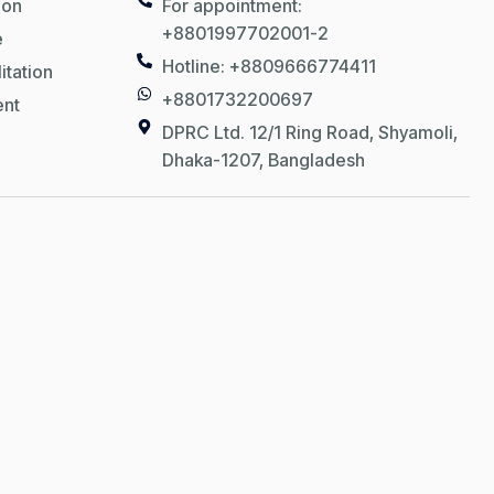
ion
For appointment:
+8801997702001-2
e
Hotline: +8809666774411
itation
+8801732200697
ent
DPRC Ltd. 12/1 Ring Road, Shyamoli,
Dhaka-1207, Bangladesh