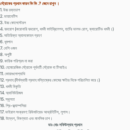
স্ট্রোকের প্রধান কারন কি কি .? জেনে রাখুন ।
1. উচ্চ রক্তচাপ
2. ডায়াবেটিস
3. উচ্চ কোলেস্টেরল
4. হৃদরোগ (করোনারি হৃদরোগ, ধমনী ফাইব্রিলেশন, হার্টের ভালভ রোগ, ক্যারোটিড ধমনী।)
5. অতিরিক্ত অ্যালকোহল গ্রহণ
6. ধূমপান
7. বেশি ওজন
8. অপুষ্টি
9. কায়িক পরিশ্রম না করা
10. হেমোরেজিক স্ট্রোকে পূর্ববর্তী স্ট্রোক বা টিআইএ
11. কোয়াগুলোপ্যাথি
12. প্রদাহ (দীর্ঘস্থায়ী প্রদাহ মস্তিষ্কের কোষের ক্ষতির দিকে পরিচালিত করে।)
13. ধমনী বিকৃতি
14. অ্যানিউরিজম
15. স্থূলতা
16. প্রি-ক্ল্যাম্পসিয়া
17. ভাইরাল সংক্রমণ: রিউমাটয়েড আর্থ্রাইটিস, লুপাস।
18. উদ্বেগ, বিষণ্নতা এবং মানসিক চাপ।
ডাঃ মোঃ সফিউল্যাহ প্রধান